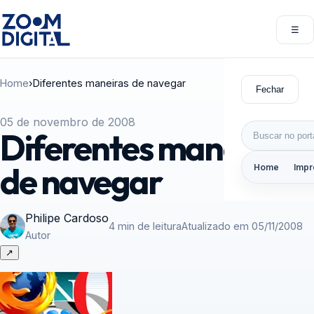
Pular para o conteúdo
☰
Abri
Home
›
Diferentes maneiras de navegar
Fechar
05 de novembro de 2008
Buscar por:
Diferentes maneiras
de navegar
Home
Impr
Philipe Cardoso
4 min de leitura
Atualizado em 05/11/2008
Autor
↗