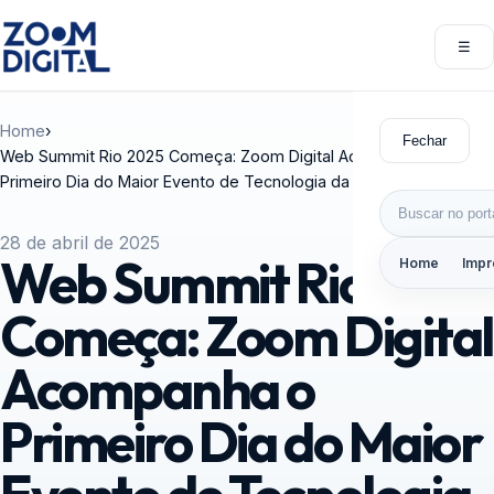
Pular para o conteúdo
☰
Abri
Home
›
Fechar
Web Summit Rio 2025 Começa: Zoom Digital Acompanha o
Primeiro Dia do Maior Evento de Tecnologia da América Latina
Buscar por:
28 de abril de 2025
Web Summit Rio 2025
Home
Impr
Começa: Zoom Digital
Acompanha o
Primeiro Dia do Maior