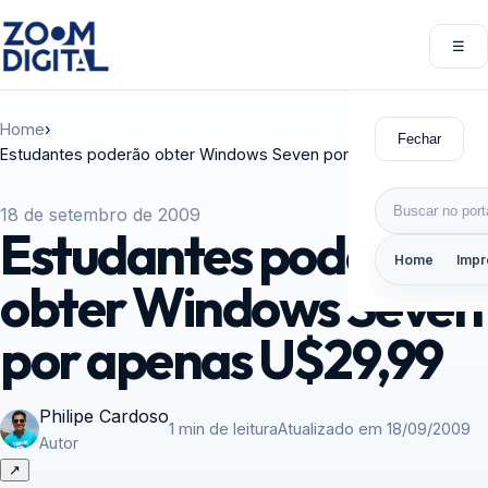
Pular para o conteúdo
☰
Abri
Home
›
Fechar
Estudantes poderão obter Windows Seven por apenas U$29,99
Buscar por:
18 de setembro de 2009
Estudantes poderão
Home
Impr
obter Windows Seven
por apenas U$29,99
Philipe Cardoso
1 min de leitura
Atualizado em 18/09/2009
Autor
↗