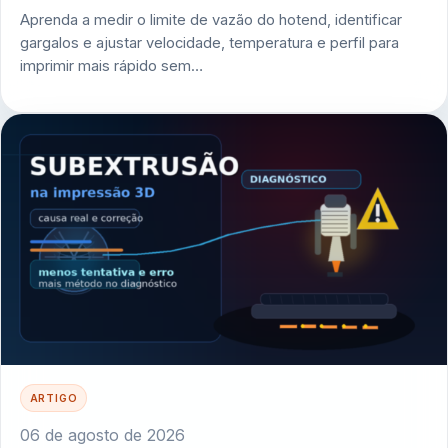
Aprenda a medir o limite de vazão do hotend, identificar
gargalos e ajustar velocidade, temperatura e perfil para
imprimir mais rápido sem…
ARTIGO
06 de agosto de 2026