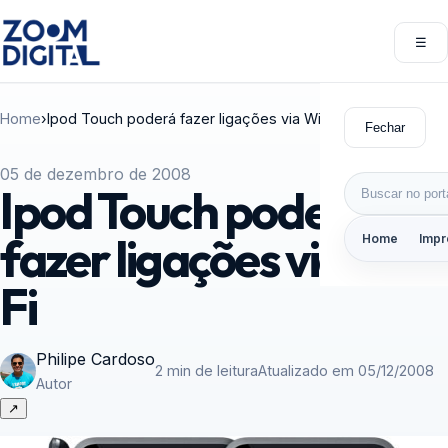
Pular para o conteúdo
☰
Abri
Home
›
Ipod Touch poderá fazer ligações via Wi-Fi
Fechar
05 de dezembro de 2008
Buscar por:
Ipod Touch poderá
fazer ligações via Wi-
Home
Impr
Fi
Philipe Cardoso
2 min de leitura
Atualizado em 05/12/2008
Autor
↗