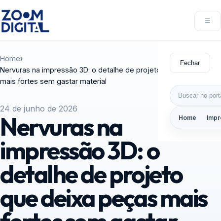
Pular para o conteúdo
☰
Abri
Home
›
Fechar
Nervuras na impressão 3D: o detalhe de projeto que deixa peças
mais fortes sem gastar material
Buscar por:
24 de junho de 2026
Nervuras na
Home
Impr
impressão 3D: o
detalhe de projeto
que deixa peças mais