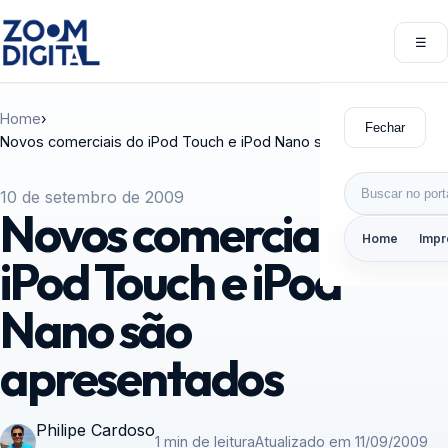
Pular para o conteúdo
☰
Abri
Home
›
Fechar
Novos comerciais do iPod Touch e iPod Nano são apresentados
Buscar por:
10 de setembro de 2009
Novos comerciais do
Home
Impr
iPod Touch e iPod
Nano são
apresentados
Philipe Cardoso
1 min de leitura
Atualizado em 11/09/2009