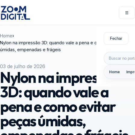
Pular para o conteúdo
☰
Abri
Home
›
Fechar
Nylon na impressão 3D: quando vale a pena e como evitar peças
úmidas, empenadas e frágeis
Buscar por:
03 de julho de 2026
Nylon na impressão
Home
Impr
3D: quando vale a
pena e como evitar
peças úmidas,