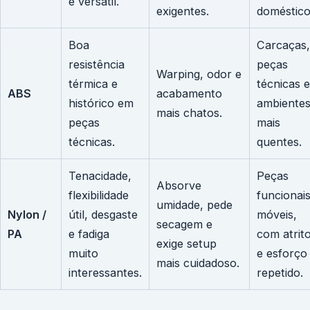
e versátil.
exigentes.
doméstico
Boa
Carcaças,
resistência
peças
Warping, odor e
térmica e
técnicas e
ABS
acabamento
histórico em
ambiente
mais chatos.
peças
mais
técnicas.
quentes.
Tenacidade,
Peças
Absorve
flexibilidade
funcionais
umidade, pede
Nylon /
útil, desgaste
móveis,
secagem e
PA
e fadiga
com atrit
exige setup
muito
e esforço
mais cuidadoso.
interessantes.
repetido.