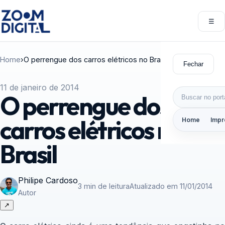
Pular para o conteúdo
☰
Abri
Home
›
O perrengue dos carros elétricos no Brasil
Fechar
11 de janeiro de 2014
Buscar por:
O perrengue dos
carros elétricos no
Home
Impr
Brasil
Philipe Cardoso
3 min de leitura
Atualizado em 11/01/2014
Autor
↗