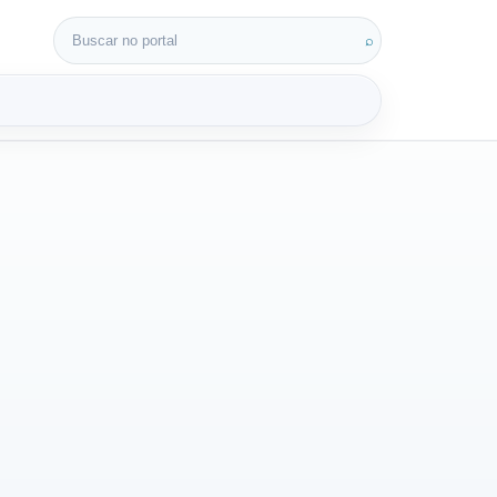
Buscar por:
⌕
3D