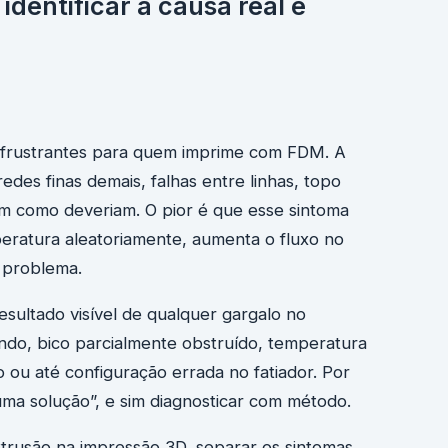
dentificar a causa real e
 frustrantes para quem imprime com FDM. A
es finas demais, falhas entre linhas, topo
m como deveriam. O pior é que esse sintoma
eratura aleatoriamente, aumenta o fluxo no
 problema.
esultado visível de qualquer gargalo no
ndo, bico parcialmente obstruído, temperatura
ou até configuração errada no fatiador. Por
uma solução”, e sim diagnosticar com método.
trusão na impressão 3D, separar os sintomas