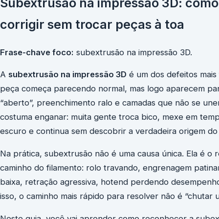
Subextrusão na impressão 3D: como i
corrigir sem trocar peças à toa
Frase-chave foco:
subextrusão na impressão 3D.
A
subextrusão na impressão 3D
é um dos defeitos mais
peça começa parecendo normal, mas logo aparecem pared
“aberto”, preenchimento ralo e camadas que não se une
costuma enganar: muita gente troca bico, mexe em temp
escuro e continua sem descobrir a verdadeira origem do
Na prática, subextrusão não é uma causa única. Ela é o r
caminho do filamento: rolo travando, engrenagem patina
baixa, retração agressiva, hotend perdendo desempenho 
isso, o caminho mais rápido para resolver não é “chutar 
Neste guia, você vai aprender como reconhecer a subex