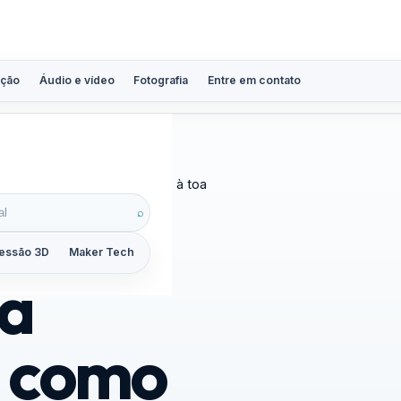
ção
Áudio e vídeo
Fotografia
Entre em contato
 e corrigir sem trocar peças à toa
⌕
essão 3D
Maker Tech
Tutoriais
Reviews
Guias
ZoomCalc
na
: como