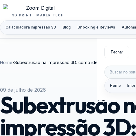
Pular para o conteúdo
3D PRINT · MAKER TECH
Calaculadora Impressão 3D
Blog
Unboxing e Reviews
Automa
Fechar
Home
›
Subextrusão na impressão 3D: como identificar a causa real
Buscar por:
Home
Impr
09 de julho de 2026
Subextrusão 
impressão 3D