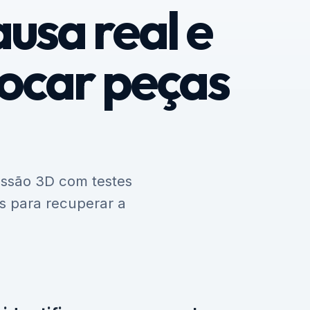
ausa real e
rocar peças
essão 3D com testes
as para recuperar a