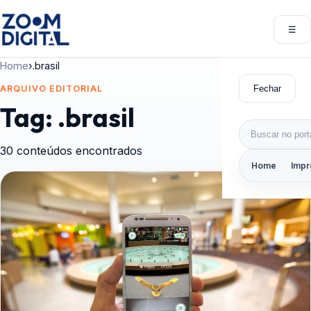
Pular para o conteúdo
☰
Abri
Home
›
.brasil
Fechar
ARQUIVO EDITORIAL
Tag:
.brasil
Buscar por:
30 conteúdos encontrados
Home
Impr