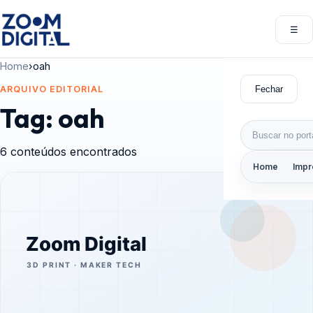
Pular para o conteúdo
☰
Abri
Home
›
oah
Fechar
ARQUIVO EDITORIAL
Tag:
oah
Buscar por:
6 conteúdos encontrados
Home
Impr