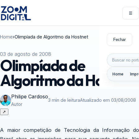
Pular para o conteúdo
☰
Abri
Home
›
Olimpíada de Algoritmo da Hostnet
Fechar
03 de agosto de 2008
Buscar por:
Olimpíada de
Algoritmo da Hostnet
Home
Impr
Philipe Cardoso
3 min de leitura
Atualizado em 03/08/2008
Autor
↗
A maior competição de Tecnologia da Informação do
Brasil abre as inscrições para sua segunda edição. No