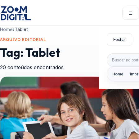
Pular para o conteúdo
☰
Abri
Home
›
Tablet
Fechar
ARQUIVO EDITORIAL
Tag:
Tablet
Buscar por:
20 conteúdos encontrados
Home
Impr