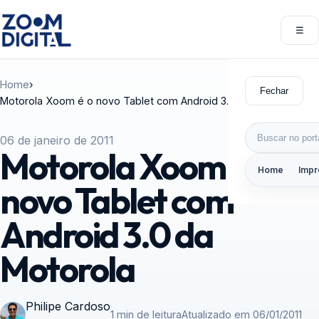
Pular para o conteúdo
☰
Abri
Home
›
Fechar
Motorola Xoom é o novo Tablet com Android 3.0 da Motorola
Buscar por:
06 de janeiro de 2011
Motorola Xoom é o
Home
Impr
novo Tablet com
Android 3.0 da
Motorola
Philipe Cardoso
1 min de leitura
Atualizado em 06/01/2011