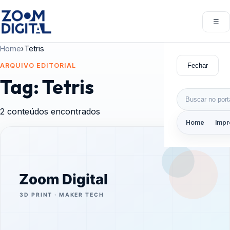
Pular para o conteúdo
☰
Abri
Home
›
Tetris
Fechar
ARQUIVO EDITORIAL
Tag:
Tetris
Buscar por:
2 conteúdos encontrados
Home
Impr