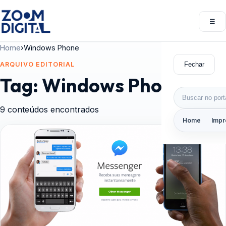
Pular para o conteúdo
☰
Abri
Home
›
Windows Phone
Fechar
ARQUIVO EDITORIAL
Tag:
Windows Phone
Buscar por:
9 conteúdos encontrados
Home
Impr