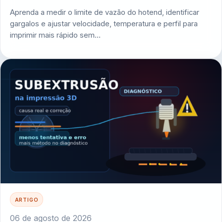
Aprenda a medir o limite de vazão do hotend, identificar
gargalos e ajustar velocidade, temperatura e perfil para
imprimir mais rápido sem…
ARTIGO
06 de agosto de 2026