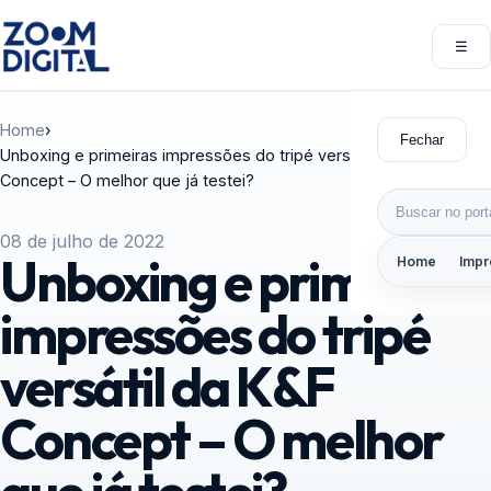
Pular para o conteúdo
☰
Abri
Home
›
Fechar
Unboxing e primeiras impressões do tripé versátil da K&F
Concept – O melhor que já testei?
Buscar por:
08 de julho de 2022
Unboxing e primeiras
Home
Impr
impressões do tripé
versátil da K&F
Concept – O melhor