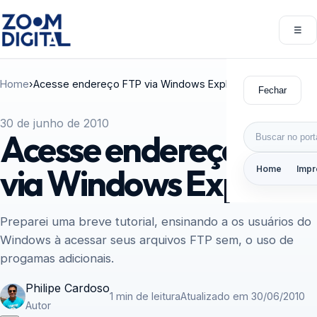
Pular para o conteúdo
☰
Abri
Home
›
Acesse endereço FTP via Windows Explorer.
Fechar
30 de junho de 2010
Buscar por:
Acesse endereço FTP
via Windows Explorer.
Home
Impr
Preparei uma breve tutorial, ensinando a os usuários do
Windows à acessar seus arquivos FTP sem, o uso de
progamas adicionais.
Philipe Cardoso
1 min de leitura
Atualizado em 30/06/2010
Autor