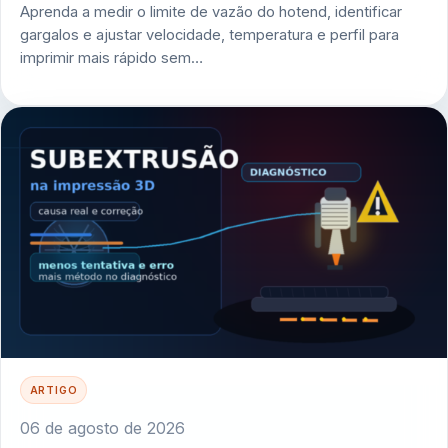
Aprenda a medir o limite de vazão do hotend, identificar
gargalos e ajustar velocidade, temperatura e perfil para
imprimir mais rápido sem…
ARTIGO
06 de agosto de 2026