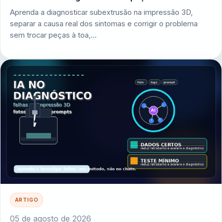
Aprenda a diagnosticar subextrusão na impressão 3D,
separar a causa real dos sintomas e corrigir o problema
sem trocar peças à toa,…
ARTIGO
05 de agosto de 2026