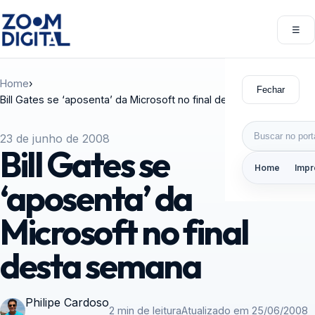
Pular para o conteúdo
☰
Abri
Home
›
Fechar
Bill Gates se ‘aposenta’ da Microsoft no final desta semana
Buscar por:
23 de junho de 2008
Bill Gates se
Home
Impr
‘aposenta’ da
Microsoft no final
desta semana
Philipe Cardoso
2 min de leitura
Atualizado em 25/06/2008