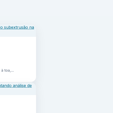
 à toa,…