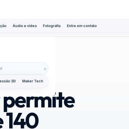
ção
Áudio e vídeo
Fotografia
Entre em contato
⌕
essão 3D
Maker Tech
Tutoriais
Reviews
Guias
ZoomCalc
r permite
e 140