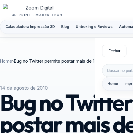
Pular para o conteúdo
3D PRINT · MAKER TECH
Calaculadora Impressão 3D
Blog
Unboxing e Reviews
Automa
Fechar
Home
›
Bug no Twitter permite postar mais de 140 caracteres
Buscar por:
Home
Impr
14 de agosto de 2010
Bug no Twitte
postar mais d