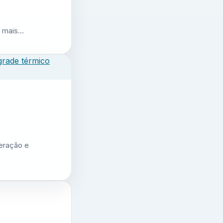
r mais…
geração e