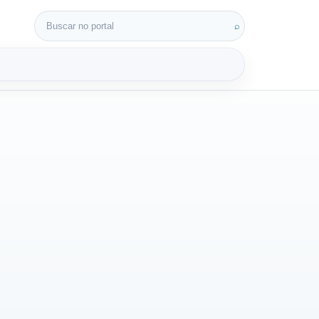
Buscar por:
⌕
3D