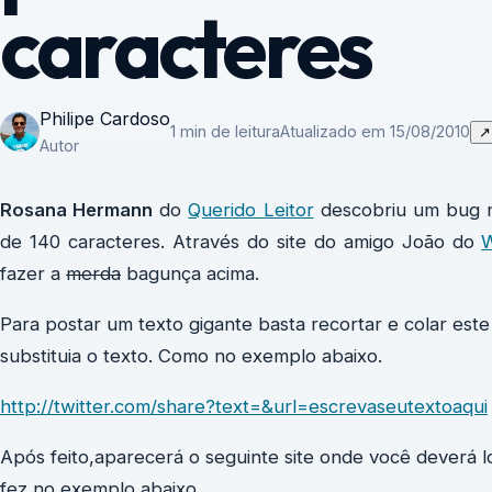
caracteres
Philipe Cardoso
1 min de leitura
Atualizado em 15/08/2010
↗
Autor
Rosana Hermann
do
Querido Leitor
descobriu um bug no
de 140 caracteres. Através do site do amigo João do
W
fazer a
merda
bagunça acima.
Para postar um texto gigante basta recortar e colar es
substituia o texto. Como no exemplo abaixo.
http://twitter.com/share?text=&url=escrevaseutextoaqui
Após feito,aparecerá o seguinte site onde você deverá l
fez no exemplo abaixo.