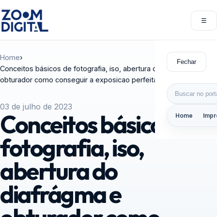
Pular para o conteúdo
☰
Abri
Home
›
Fechar
Conceitos básicos de fotografia, iso, abertura do diafrágma e
obturador como conseguir a exposicao perfeita
Buscar por:
03 de julho de 2023
Conceitos básicos de
Home
Impr
fotografia, iso,
abertura do
diafrágma e