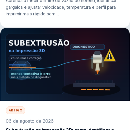
Aprenda a medir o limite de vazão do hotend, identificar
gargalos e ajustar velocidade, temperatura e perfil para
imprimir mais rápido sem…
ARTIGO
06 de agosto de 2026