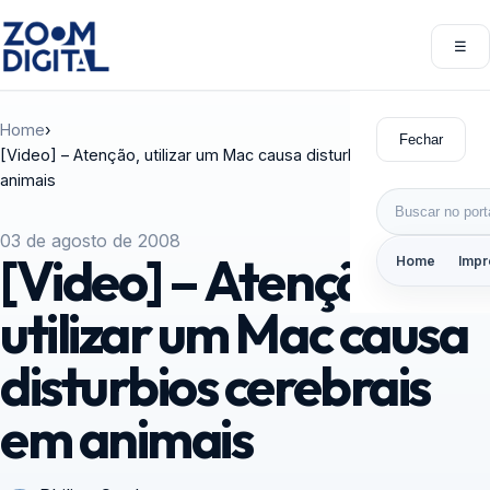
Pular para o conteúdo
☰
Abri
Home
›
Fechar
[Video] – Atenção, utilizar um Mac causa disturbios cerebrais em
animais
Buscar por:
03 de agosto de 2008
[Video] – Atenção,
Home
Impr
utilizar um Mac causa
disturbios cerebrais
em animais