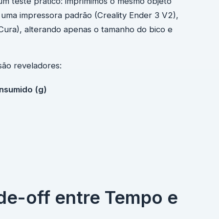
s um teste prático: imprimimos o mesmo objeto
ma impressora padrão (Creality Ender 3 V2),
(Cura), alterando apenas o tamanho do bico e
são reveladores:
nsumido (g)
ade-off entre Tempo e