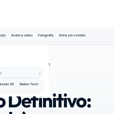
ção
Áudio e vídeo
Fotografia
Entre em contato
ra sua Impressora 3D em 2025?
⌕
essão 3D
Maker Tech
Tutoriais
Reviews
Guias
ZoomCalc
 Definitivo: