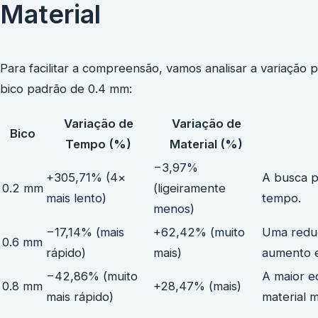
Material
Para facilitar a compreensão, vamos analisar a variaçã
bico padrão de 0.4 mm:
Variação de
Variação de
Bico
Tempo (%)
Material (%)
−3,97%
+305,71% (4×
A busca p
0.2 mm
(ligeiramente
mais lento)
tempo.
menos)
−17,14% (mais
+62,42% (muito
Uma redu
0.6 mm
rápido)
mais)
aumento 
−42,86% (muito
A maior 
0.8 mm
+28,47% (mais)
mais rápido)
material 