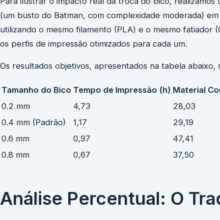
Para ilustrar o impacto real da troca do bico, realizamo
(um busto do Batman, com complexidade moderada) em u
utilizando o mesmo filamento (PLA) e o mesmo fatiador 
os perfis de impressão otimizados para cada um.
Os resultados objetivos, apresentados na tabela abaixo, 
Tamanho do Bico
Tempo de Impressão (h)
Material Co
0.2 mm
4,73
28,03
0.4 mm (Padrão)
1,17
29,19
0.6 mm
0,97
47,41
0.8 mm
0,67
37,50
Análise Percentual: O Tr