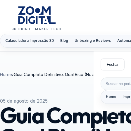
Pular para o conteúdo
3D PRINT · MAKER TECH
Calaculadora Impressão 3D
Blog
Unboxing e Reviews
Automa
Fechar
Home
›
Guia Completo Definitivo: Qual Bico (Nozzle) Escolher pa
Buscar por:
Home
Impr
05 de agosto de 2025
Guia Completo