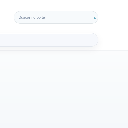
Buscar por:
⌕
3D