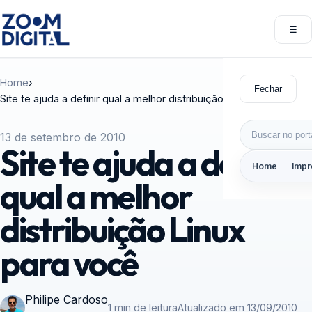
Pular para o conteúdo
☰
Abri
Home
›
Fechar
Site te ajuda a definir qual a melhor distribuição Linux para você
Buscar por:
13 de setembro de 2010
Site te ajuda a definir
Home
Impr
qual a melhor
distribuição Linux
para você
Philipe Cardoso
1 min de leitura
Atualizado em 13/09/2010