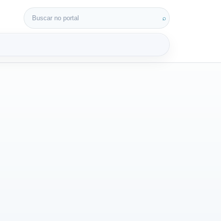
Buscar por:
⌕
3D