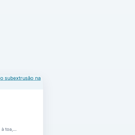
 à toa,…