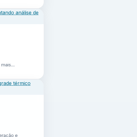
r mais…
geração e