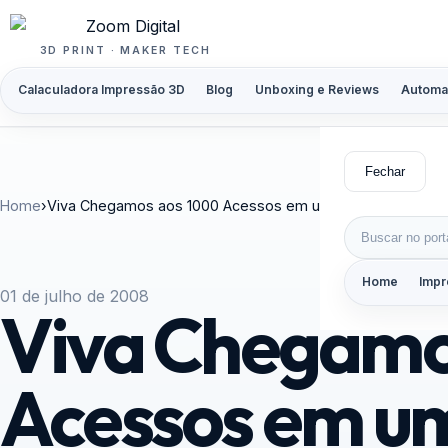
Pular para o conteúdo
3D PRINT · MAKER TECH
Calaculadora Impressão 3D
Blog
Unboxing e Reviews
Automa
Fechar
Home
›
Viva Chegamos aos 1000 Acessos em um dia!!!
Buscar por:
Home
Impr
01 de julho de 2008
Viva Chegamo
Acessos em um 