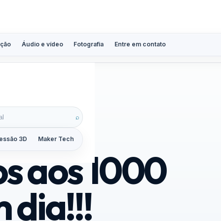
ção
Áudio e vídeo
Fotografia
Entre em contato
⌕
essão 3D
Maker Tech
Tutoriais
Reviews
Guias
ZoomCalc
s aos 1000
dia!!!