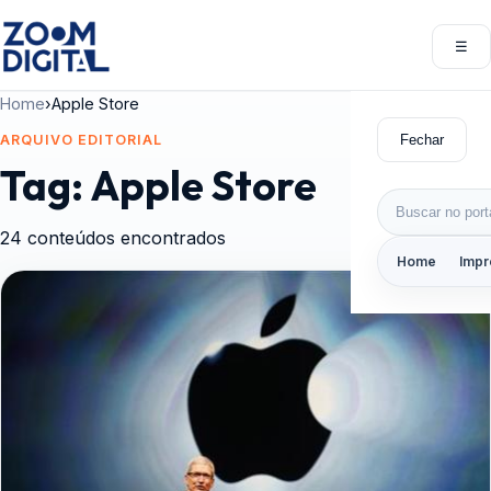
Pular para o conteúdo
☰
Abri
Home
›
Apple Store
Fechar
ARQUIVO EDITORIAL
Tag:
Apple Store
Buscar por:
24 conteúdos encontrados
Home
Impr